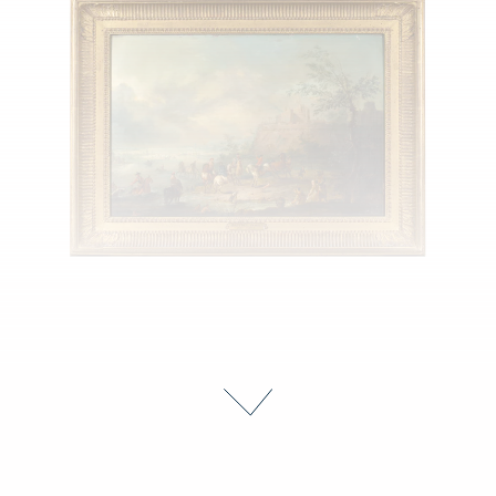
Pieter VAN BREDAEL (Anvers, 1629 - 1719)
Pecheurs relevant leurs filets; le bain des chevaux
Estimate : 6 000 - 8 000 €