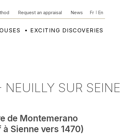
thod
Request an appraisal
News
Fr
En
HOUSES
EXCITING DISCOVERIES
 NEUILLY SUR SEINE
re de Montemerano
f à Sienne vers 1470)