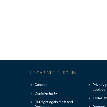
LE CABINET TURQUIN
Careers
Privacy 
cookies
Confidentiality
Terms an
Our fight again theft and
forgeries
Request 