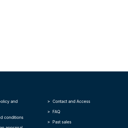
policy and
Contact and Access
FAQ
d conditions
Past sales
an appraisal