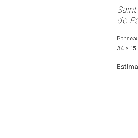
Saint
de P
Panneau 
34 x 15
Estima