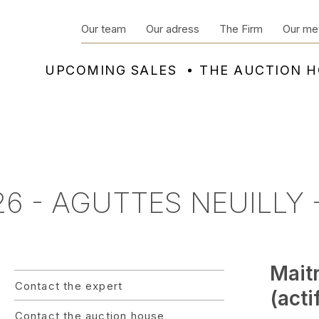
Our team
Our adress
The Firm
Our me
UPCOMING SALES
THE AUCTION 
6 - AGUTTES NEUILLY -
Mait
Contact the expert
(acti
Contact the auction house