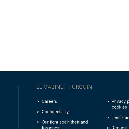
LE CABINET TURQUIN
Careers
Privacy 
cookies
Confidentiality
Terms an
Our fight again theft and
forgeries
Request 