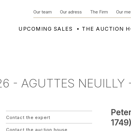
Our team
Our adress
The Firm
Our me
UPCOMING SALES
THE AUCTION 
6 - AGUTTES NEUILLY -
Pete
Contact the expert
1749
Contact the auction house