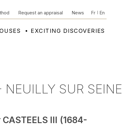
thod
Request an appraisal
News
Fr
En
HOUSES
EXCITING DISCOVERIES
 NEUILLY SUR SEINE
r CASTEELS III (1684-
)