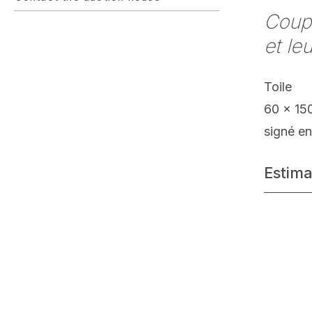
Coupl
et le
Toile
60 x 15
signé e
Estima