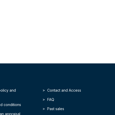
policy and
Contact and Access
FAQ
d conditions
Past sales
an appraisal