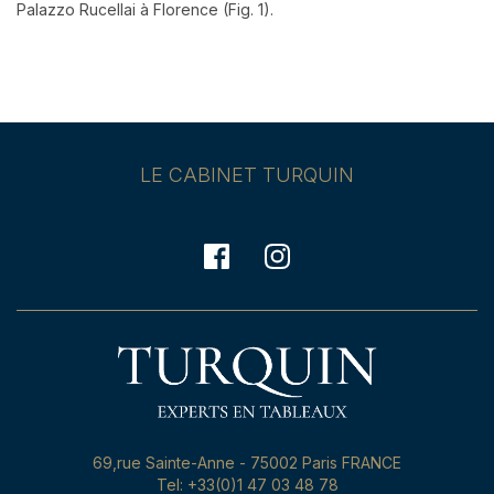
Palazzo Rucellai à Florence (Fig. 1).
LE CABINET TURQUIN
69,rue Sainte-Anne - 75002 Paris FRANCE
Tel: +33(0)1 47 03 48 78