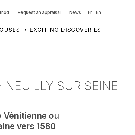
thod
Request an appraisal
News
Fr
En
HOUSES
EXCITING DISCOVERIES
 NEUILLY SUR SEINE
e Vénitienne ou
ine vers 1580