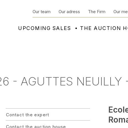
Our team
Our adress
The Firm
Our me
UPCOMING SALES
THE AUCTION 
6 - AGUTTES NEUILLY -
Ecol
Contact the expert
Roma
Contact the auction house