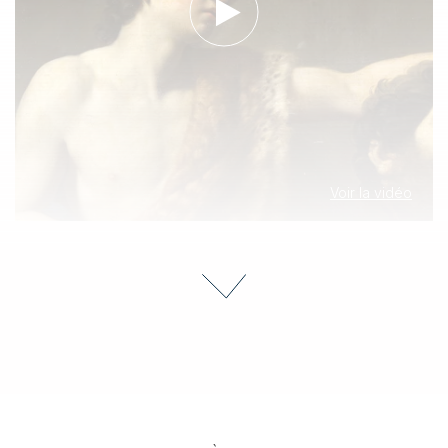
Voir la vidéo
Mardi 25 nov. 2025
Artcurial,
Paris
Guido RENI (Bologne 1575 - 1642)
David et Goliath