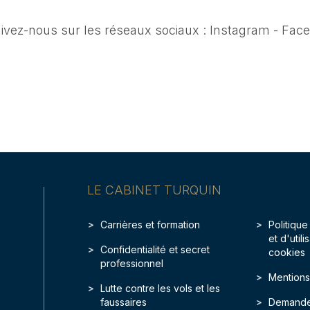
uivez-nous sur les réseaux sociaux :
Instagram
-
Face
LE CABINET TURQUIN
Carrières et formation
Politique
et d'util
Confidentialité et secret
cookies
professionnel
Mentions
Lutte contre les vols et les
faussaires
Demande