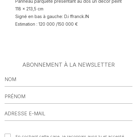
Panneau parqueté présentant au dos un décor peint
118 x 213,5 cm
Signé en bas à gauche: D.i ffranck.IN
Estimation : 120 000 /150 000 €
ABONNEMENT À LA NEWSLETTER
En cochant cette case, je reconnais avoir lu et accepté