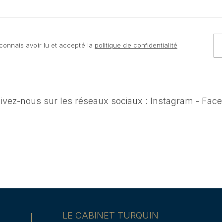
connais avoir lu et accepté la
politique de confidentialité
uivez-nous sur les réseaux sociaux :
Instagram
-
Face
LE CABINET TURQUIN