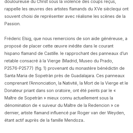
douloureuse du Christ sous la violence des coups reçus,
rappelle les œuvres des artistes flamands du XVe sièclequi ont
souvent choisi de représenter avec réalisme les scènes de la
Passion.
Fréderic Elsig, que nous remercions de son aide généreuse, a
proposé de placer cette œuvre inédite dans le courant
hispano flamand de Castille. le rapprochant des panneaux d’un
retable consacré à la Vierge (Madrid, Museo du Prado,
P2576-P2577) (fig. 1) provenant du monastère bénédictin de
Santa Maria de Sopetràn près de Guadalajara. Ces panneaux
comprenant l’Annonciation, la Nativité, la Mort de la Vierge et le
Donateur priant dans son oratoire, ont été peints par le «
Maître de Sopetràn » mieux connu actuellement sous la
dénomination de « suiveur du Maître de la Redencion » ce
dernier, artiste flamand influencé par Roger van der Weyden,
étant actif auprès de la famille Mendoza..