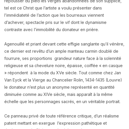
repousser du pied les verges abandonnées de son supplice,
tel est ce Christ que l’artiste a voulu présenter dans
l’immédiateté de l’action que les bourreaux viennent
d’achever, spectacle pris sur le vif dont le dynamisme
contraste avec l’immobilité du donateur en prière.
Agenouillé et priant devant cette effigie sanglante qu’il vénère,
ce dernier est revêtu d’un ample manteau carmin doublé de
fourrure, ses proportions grandeur nature face à la solennité
religieuse et sa chevelure noire, épaisse, coiffée « en casque
» répondent à la mode du XVe siècle. Tout comme chez Jan
Van Eyck et la Vierge au Chancelier Rolin, 1434-1435 (Louvre)
le donateur n’est plus un anonyme représenté en quantité
diminuée comme au XIVe siècle, mais apparaît à la même
échelle que les personnages sacrés, en un véritable portrait.
Ce panneau privé de toute référence critique, d’un réalisme
patent mettant en exergue l’expression pathétique et