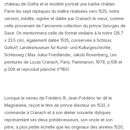
château de Gotha et le modèle portrait une barbe châtain.
Parmi les sept répliques du maître réalisées vers 1525, notre
version, inédite, signée et datée par Cranach le vieux, comme
celle provenant de l'ancienne collection du prince Georges de
Saxe. On mentionnera celle de format similaire à la notre (
28.7
x 23.5 cm)
, également datée 1525, conservée à
Schloss
Gottorf, Landesmuseum für Kunst- und Kulturgeschichte,
Schleswig (
Max Julius Friedländer, Jakob Rosenberg, Les
peintures de Lucas Cranach, Paris, Flammarion, 1978, p.108 et
p.206 et reproduit planche n°180).
Lorsque le neveu de Frédéric III, Jean-Frédéric Ier dit le
Magnanime, reçoit le titre de prince électeur en 1532, il
commande à Cranach et à son atelier soixante dytiques
représentant ses deux prédécesseurs, son oncle et son
père,
à plus petite échelle que les originaux des années 1520,