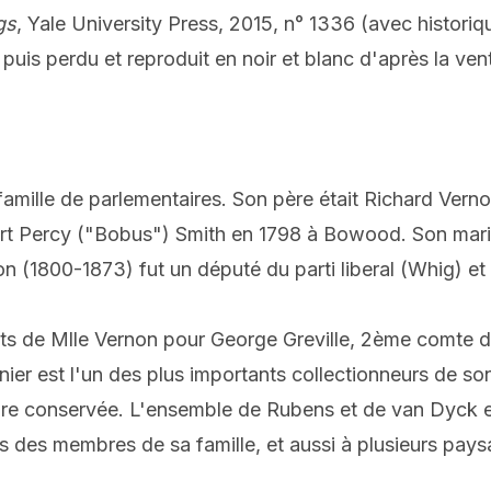
gs
, Yale University Press, 2015, n° 1336 (avec histori
uis perdu et reproduit en noir et blanc d'après la ve
famille de parlementaires. Son père était Richard Vern
ert Percy ("Bobus") Smith en 1798 à Bowood. Son mari
on (1800-1873) fut un député du parti liberal (Whig) et
s de Mlle Vernon pour George Greville, 2ème comte de 
ier est l'un des plus importants collectionneurs de son 
core conservée. L'ensemble de Rubens et de van Dyck e
des membres de sa famille, et aussi à plusieurs pays