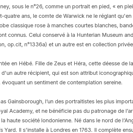
ney, sous le n°26, comme un portrait en pied, « en ple
ngt-quatre ans, le comte de Warwick ne le réglant qu'en
 robe classique rose à manches courtes blanches, bande
sont connus. Celui conservé à la Hunterian Museum and
, op.cit, n°1336a) et un autre est en collection privée
ntée en Hébé. Fille de Zeus et Héra, cette déesse de la
 d'un autre récipient, qui est son attribut iconographi
t, évoquant un sentiment de contemplation sereine.
ainsborough, l’un des portraitistes les plus importan
Royal Academy, et ne bénéficie pas du patronage de l’ari
 haute société londonienne. Né dans le nord de l’Angl
Yard. Il s'installe à Londres en 1763. Il complète ensui