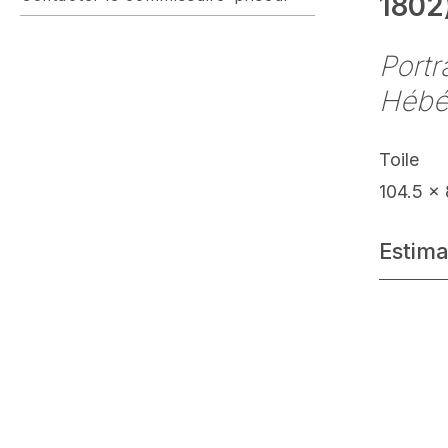
1802
Portr
Héb
Toile
104.5 x
Estima