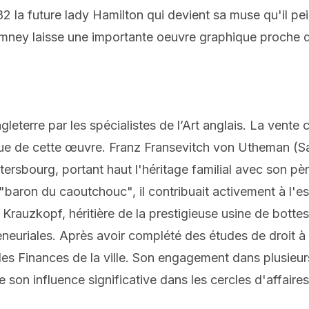
82 la future lady Hamilton qui devient sa muse qu'il pei
 Romney laisse une importante oeuvre graphique proche 
eterre par les spécialistes de l’Art anglais. La vent
ique de cette œuvre. Franz Fransevitch von Utheman (S
ersbourg, portant haut l'héritage familial avec son pè
ron du caoutchouc", il contribuait activement à l'essor
Krauzkopf, héritière de la prestigieuse usine de bot
eneuriales. Après avoir complété des études de droit à
es Finances de la ville. Son engagement dans plusieurs
e son influence significative dans les cercles d'affaire