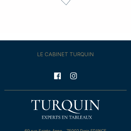
(vers 1580- ap.1635)
Paysage de rivière en Flandre avec un scène de
marché aux poissons près d’une rivière
Estimate : 2 000 - 3 000 €
LE CABINET TURQUIN
69,rue Sainte-Anne - 75002 Paris FRANCE