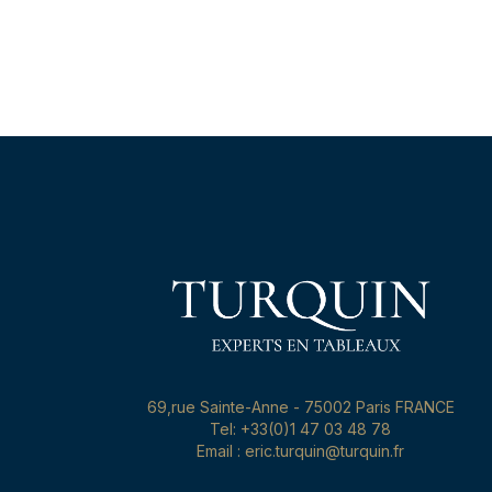
69,rue Sainte-Anne - 75002 Paris FRANCE
Tel: +33(0)1 47 03 48 78
Email : eric.turquin@turquin.fr