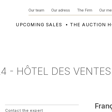
Our team
Our adress
The Firm
Our me
UPCOMING SALES
THE AUCTION 
4 - HÔTEL DES VENTE
Fran
Contact the expert