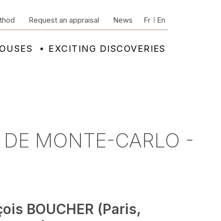
thod
Request an appraisal
News
Fr
En
HOUSES
EXCITING DISCOVERIES
S DE MONTE-CARLO -
çois BOUCHER (Paris,