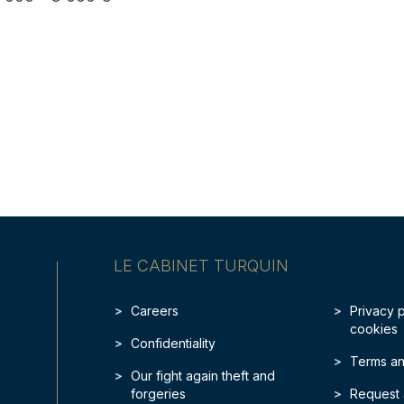
LE CABINET TURQUIN
Careers
Privacy 
cookies
Confidentiality
Terms an
Our fight again theft and
forgeries
Request 