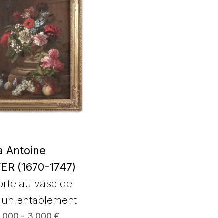
à Antoine
R (1670-1747)
rte au vase de
r un entablement
2 000 - 3 000 €