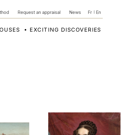
thod
Request an appraisal
News
Fr
En
HOUSES
EXCITING DISCOVERIES