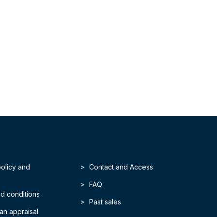
policy and
Contact and Access
FAQ
d conditions
Past sales
an appraisal