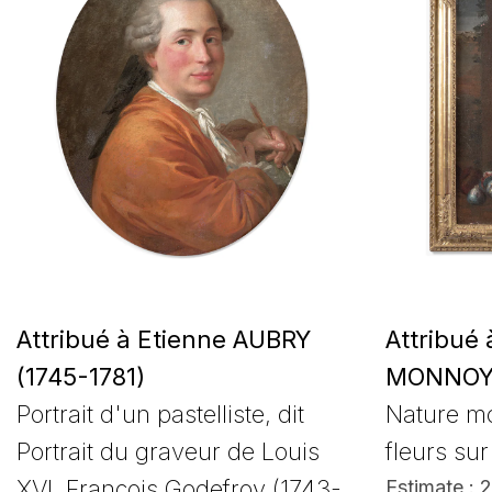
Attribué à Etienne AUBRY
Attribué 
(1745-1781)
MONNOYE
Portrait d'un pastelliste, dit
Nature mo
Portrait du graveur de Louis
fleurs su
XVI, François Godefroy (1743-
Estimate : 