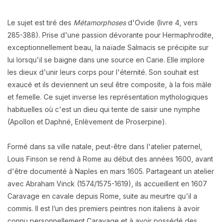
Le sujet est tiré des
Métamorphoses
d'Ovide (livre 4, vers
285-388). Prise d'une passion dévorante pour Hermaphrodite,
exceptionnellement
beau, la naïade Salmacis se précipite sur
lui lorsqu'il se baigne dans
une source en Carie. Elle implore
les dieux d'unir leurs corps pour l'éternité. Son souhait est
exaucé et ils deviennent un seul être composite, à la fois mâle
et femelle. Ce sujet inverse les représentation mythologiques
habituelles où c'est un dieu qui tente de saisir une nymphe
(Apollon et Daphné, Enlèvement de Proserpine).
Formé dans sa ville natale, peut-être dans l'atelier paternel,
Louis Finson se rend à Rome au début des années 1600, avant
d'être documenté à Naples en mars 1605. Partageant un atelier
avec Abraham Vinck (1574/1575-1619), ils accueillent en 1607
Caravage en cavale depuis Rome, suite au meurtre qu'il a
commis. ll est l’un des premiers peintres non italiens à avoir
connu personnellement Caravage et à avoir possédé des