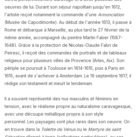
oeuvres de lui. Durant son séjour napolitain jusqu'en 1612,
l'artiste reçoit notamment la commande d'une
Annonciation
(Musée de Capodimonte). Au début de l'année 1613, il passe à
Rome et débarque à Marseille, au plus tard le 27 février de la
même année, accompagné du peintre Martin Faber (1587-
1648). Grâce à la protection de Nicolas-Claude Fabri de
Peiresc, il reçoit des commandes de portraits et de tableaux
religieux pour plusieurs villes de Provence (Arles, Aix). Son
périple se poursuit à Toulouse en 1614-1615, puis à Paris en
1615, avant de s'achever à Amsterdam. Le 19 septembre 1617, il
rédige son testament et meurt le lendemain.
Il a souvent représenté des nus masculins et féminins en
tension, avec le réalisme propre au naturalisme caravagesque,
avec une découpe métallique propre à son style
personnel.
Les paysages sont plus rares dans son oeuvre. On
en trouve dans la
Toilette de Vénus
ou le
Martyre de saint
Sébastien
allongé à terre
(collections particulières), ou ses