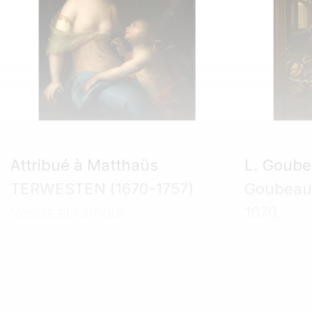
Attribué à Matthaüs
L. Goube
TERWESTEN (1670-1757)
Goubeau,
Vénus et l’amour
1670,
Jeune fe
Estimation : 1 500 - 2 000 €
tenant un
perroquet
Estimation 