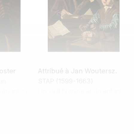
oster
Attribué à Jan Woutersz.
un
STAP (1599-1663)
lumant sa
Un vieil homme et un enfant
se chauffant à un brasero -
Allégorie de l’hiver
0 €
Estimation : 5 000 - 7 000 €