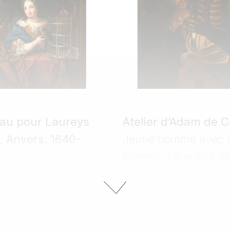
au pour Laureys
Atelier d’Adam de C
 Anvers, 1640-
Jeune homme avec 
homme d’âge mur al
mme à sa fenêtre
pipe
e cage avec un
Estimation : 1 500 - 2 00
: 3 000 - 4 000 €