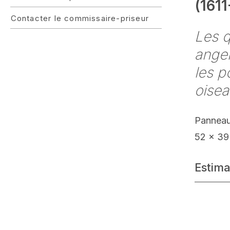
(1611
Contacter le commissaire-priseur
Les q
angel
les p
oise
Panneau
52 x 39
Estima