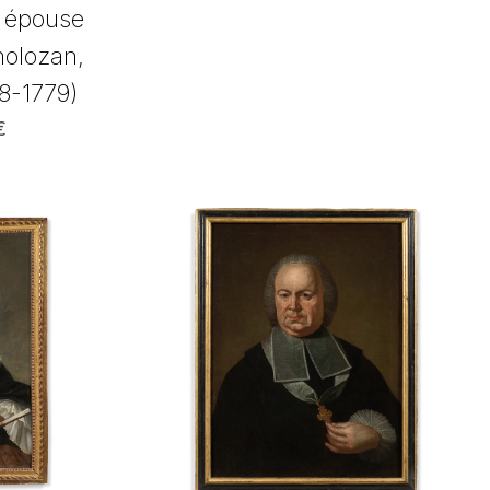
n épouse
olozan,
8-1779)
€