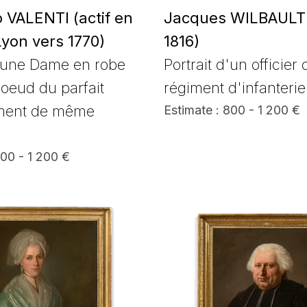
 VALENTI (actif en
Jacques WILBAULT 
Lyon vers 1770)
1816)
d'une Dame en robe
Portrait d'un officier 
noeud du parfait
régiment d'infanteri
ment de même
Estimate : 800 - 1 200 €
800 - 1 200 €