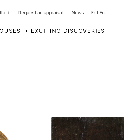
thod
Request an appraisal
News
Fr
En
HOUSES
EXCITING DISCOVERIES