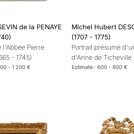
SEVIN de la PENAYE
Michel Hubert DE
740)
(1707 - 1775)
e l'Abbée Pierre
Portrait présumé d'
1665 - 1745)
d'Anne de Ticheville
800 - 1 200 €
Estimate : 600 - 800 €