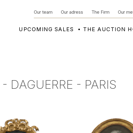
Our team
Our adress
The Firm
Our me
UPCOMING SALES
THE AUCTION 
 - DAGUERRE - PARIS