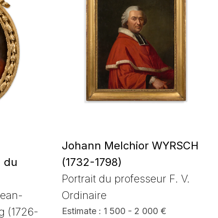
s
Johann Melchior WYRSCH
n du
(1732-1798)
Portrait du professeur F. V.
Jean-
Ordinaire
g (1726-
Estimate : 1 500 - 2 000 €