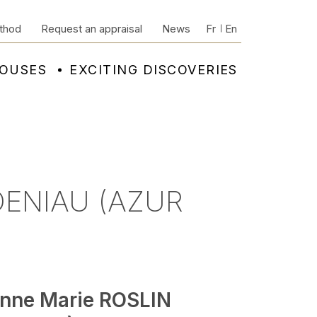
thod
Request an appraisal
News
Fr
En
HOUSES
EXCITING DISCOVERIES
DENIAU (AZUR
nne Marie ROSLIN