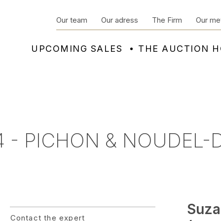
Our team
Our adress
The Firm
Our me
UPCOMING SALES
THE AUCTION 
4 - PICHON & NOUDEL-
Suza
Contact the expert