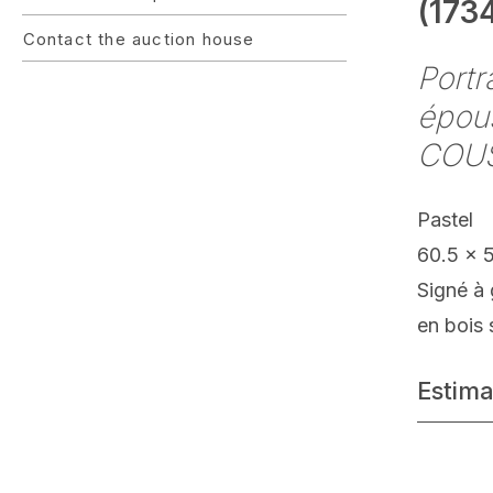
(1734
Contact the auction house
Portr
épous
COU
Pastel
60.5 x 
Signé à 
en bois
Estima