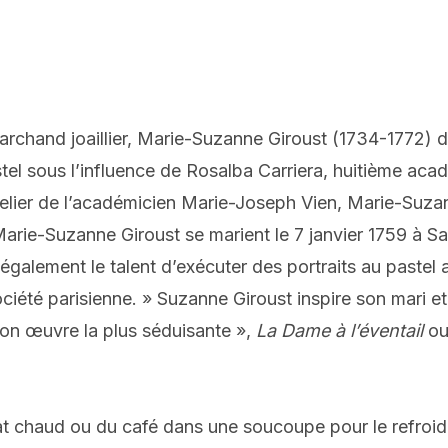
 marchand joaillier, Marie-Suzanne Giroust (1734-1772)
pastel sous l’influence de Rosalba Carriera, huitième a
telier de l’académicien Marie-Joseph Vien, Marie-Suzan
Marie-Suzanne Giroust se marient le 7 janvier 1759 à Sa
 également le talent d’exécuter des portraits au paste
re société parisienne. » Suzanne Giroust inspire son mari
 son œuvre la plus séduisante »,
La
Dame à l’éventail
o
olat chaud ou du café dans une soucoupe pour le refroi