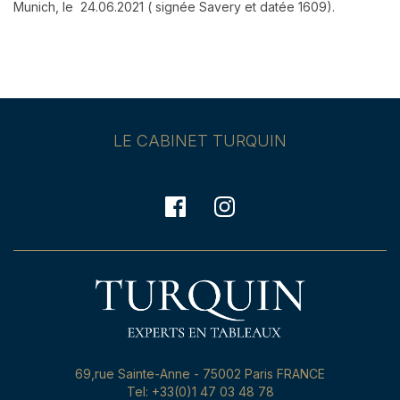
Munich, le 24.06.2021 ( signée Savery et datée 1609).
LE CABINET TURQUIN
69,rue Sainte-Anne - 75002 Paris FRANCE
Tel: +33(0)1 47 03 48 78