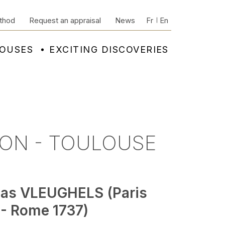
thod
Request an appraisal
News
Fr
En
HOUSES
EXCITING DISCOVERIES
SON - TOULOUSE
las VLEUGHELS (Paris
 - Rome 1737)