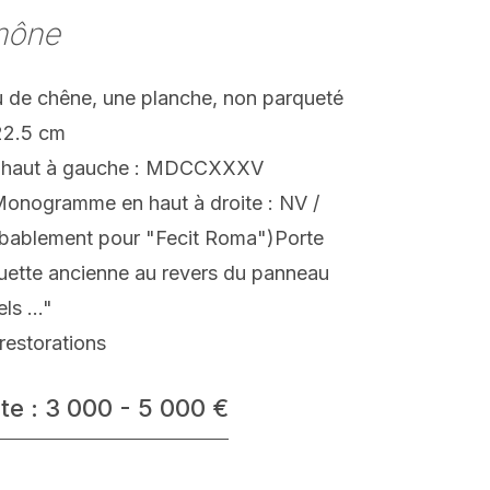
mône
 de chêne, une planche, non parqueté
22.5 cm
n haut à gauche : MDCCXXXV
onogramme en haut à droite : NV /
obablement pour "Fecit Roma")Porte
uette ancienne au revers du panneau
ls ..."
restorations
te : 3 000 - 5 000 €