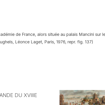
démie de France, alors située au palais Mancini sur l
ghels, Léonce Laget, Paris, 1976, repr. fig. 137)
NDE DU XVIIIE