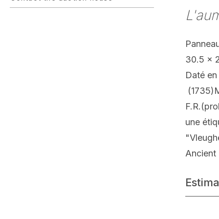
L'au
Panneau
30.5 x 
Daté e
(1735)M
F.R.(pr
une étiq
"Vleughe
Ancient 
Estima