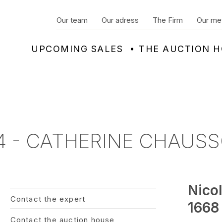
Our team
Our adress
The Firm
Our me
UPCOMING SALES
THE AUCTION 
24 - CATHERINE CHAUS
Nico
Contact the expert
1668
Contact the auction house