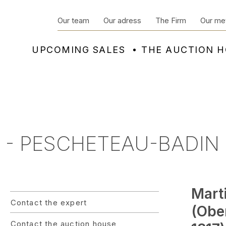
Our team
Our adress
The Firm
Our me
UPCOMING SALES
THE AUCTION 
 - PESCHETEAU-BADIN 
Mart
Contact the expert
(Obe
Contact the auction house