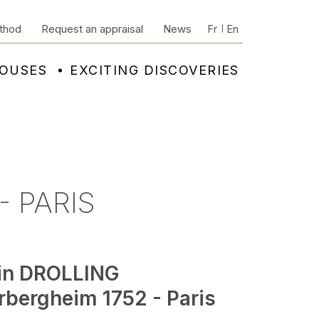
thod
Request an appraisal
News
Fr
En
HOUSES
EXCITING DISCOVERIES
- PARIS
in DROLLING
rbergheim 1752 - Paris