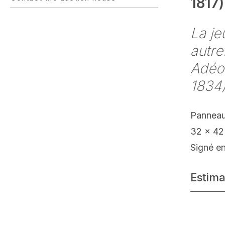
1817)
La je
autre
Adéon
1834
Panneau
32 x 42
Signé en
Estima