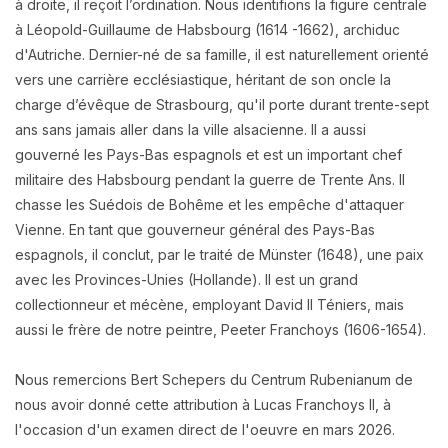
à droite, il reçoit l’ordination. Nous identifions la figure centrale
à Léopold-Guillaume de Habsbourg (1614 -1662), archiduc
d'Autriche. Dernier-né de sa famille, il est naturellement orienté
vers une carrière ecclésiastique, héritant de son oncle la
charge d’évêque de Strasbourg, qu'il porte durant trente-sept
ans sans jamais aller dans la ville alsacienne. Il a aussi
gouverné les Pays-Bas espagnols et est un important chef
militaire des Habsbourg pendant la guerre de Trente Ans. Il
chasse les Suédois de Bohême et les empêche d'attaquer
Vienne. En tant que gouverneur général des Pays-Bas
espagnols, il conclut, par le traité de Münster (1648), une paix
avec les Provinces-Unies (Hollande). Il est un grand
collectionneur et mécène, employant David II Téniers, mais
aussi le frère de notre peintre, Peeter Franchoys (1606-1654).
Nous remercions Bert Schepers du Centrum Rubenianum de
nous avoir donné cette attribution à Lucas Franchoys II, à
l'occasion d'un examen direct de l'oeuvre en mars 2026.