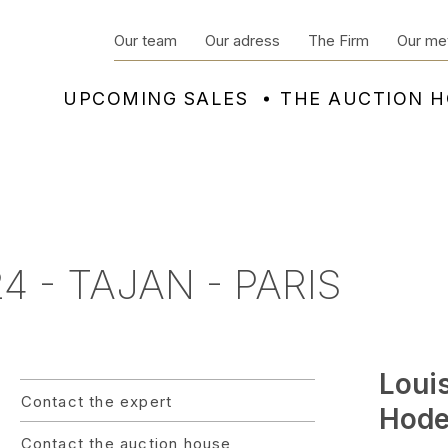
Our team
Our adress
The Firm
Our me
UPCOMING SALES
THE AUCTION 
 - TAJAN - PARIS
Loui
Contact the expert
Hode
Contact the auction house