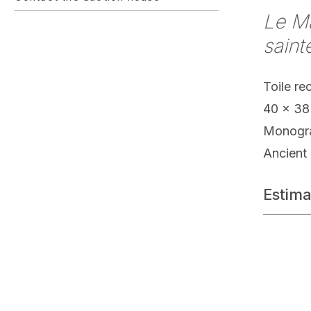
Le M
saint
Toile re
40 x 38
Monogram
Ancient 
Estima