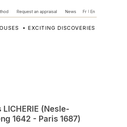
thod
Request an appraisal
News
Fr
En
HOUSES
EXCITING DISCOVERIES
s LICHERIE (Nesle-
ng 1642 - Paris 1687)