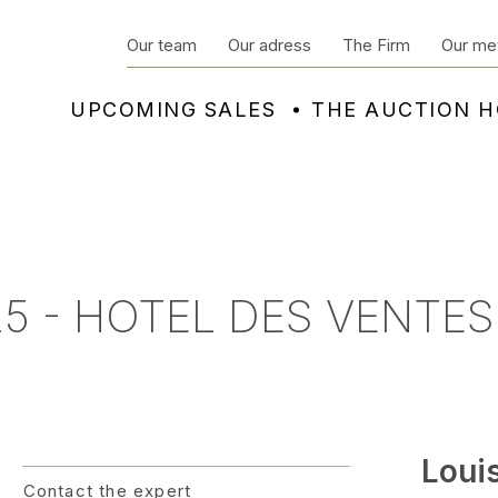
Our team
Our adress
The Firm
Our me
UPCOMING SALES
THE AUCTION 
5 - HOTEL DES VENTES
Loui
Contact the expert