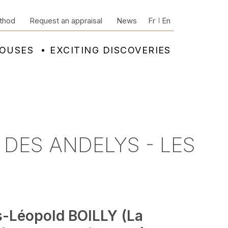
thod
Request an appraisal
News
Fr
En
HOUSES
EXCITING DISCOVERIES
 DES ANDELYS - LES
s-Léopold BOILLY (La