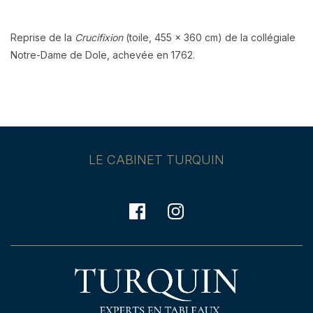
Reprise de la
Crucifixion
(toile, 455 x 360 cm) de la collégiale
Notre-Dame de Dole, achevée en 1762.
LE CABINET TURQUIN