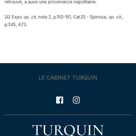
retrouvé, a aussi une provenance napolitaine.
[4] Expo
op. cit,
note 2, p.150-151, Cat.25 - Spinosa,
op. cit.
,
p.345, A73.
LE CABINET TURQUIN