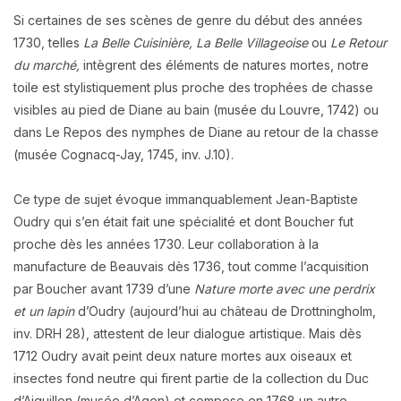
Si certaines de ses scènes de genre du début des années
1730, telles
La Belle Cuisinière, La Belle Villageoise
ou
Le Retour
du marché,
intègrent des éléments de natures mortes, notre
toile est stylistiquement plus proche des trophées de chasse
visibles au pied de Diane au bain (musée du Louvre, 1742) ou
dans Le Repos des nymphes de Diane au retour de la chasse
(musée Cognacq-Jay, 1745, inv. J.10).
Ce type de sujet évoque immanquablement Jean-Baptiste
Oudry qui s’en était fait une spécialité et dont Boucher fut
proche dès les années 1730. Leur collaboration à la
manufacture de Beauvais dès 1736, tout comme l’acquisition
par Boucher avant 1739 d’une
Nature morte avec une perdrix
et un lapin
d’Oudry (aujourd’hui au château de Drottningholm,
inv. DRH 28), attestent de leur dialogue artistique. Mais dès
1712 Oudry avait peint deux nature mortes aux oiseaux et
insectes fond neutre qui firent partie de la collection du Duc
d’Aiguillon (musée d’Agen) et compose en 1768 un autre