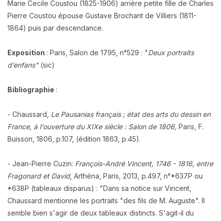
Marie Cecile Coustou (1825-1906) arrière petite fille de Charles
Pierre Coustou épouse Gustave Brochant de Villiers (1811-
1864) puis par descendance.
Exposition
: Paris, Salon de 1795, n°529 : "
Deux portraits
d’enfans"
(sic)
Bibliographie
:
- Chaussard,
Le Pausanias français ; état des arts du dessin en
France, à l'ouverture du XIXe siècle : Salon de 1806,
Paris,
F.
Buisson,
1806, p.107, (édition 1863, p.45).
- Jean-Pierre Cuzin:
François-André Vincent, 1746 - 1816, entre
Fragonard et David
, Arthéna, Paris, 2013, p.497, n°*637P ou
*638P (tableaux disparus) : "Dans sa notice sur Vincent,
Chaussard mentionne les portraits "des fils de M. Auguste". Il
semble bien s'agir de deux tableaux distincts. S'agit-il du