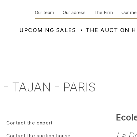
Our team
Our adress
The Firm
Our me
UPCOMING SALES
THE AUCTION 
- TAJAN - PARIS
Ecol
Contact the expert
La Do
Contact the auction house