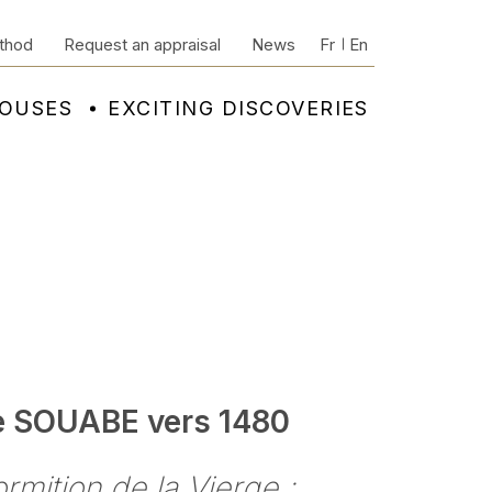
thod
Request an appraisal
News
Fr
En
HOUSES
EXCITING DISCOVERIES
e SOUABE vers 1480
rmition de la Vierge ;