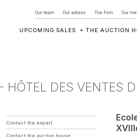
Our team
Our adress
The Firm
Our me
UPCOMING SALES
THE AUCTION 
- HÔTEL DES VENTES D
Ecol
Contact the expert
XVIII
Contact the auction house