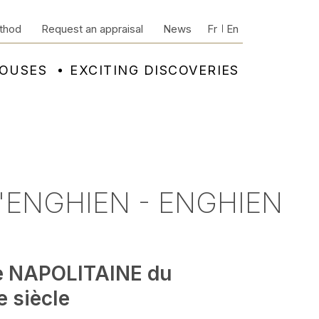
thod
Request an appraisal
News
Fr
En
HOUSES
EXCITING DISCOVERIES
'ENGHIEN - ENGHIEN
e NAPOLITAINE du
e siècle