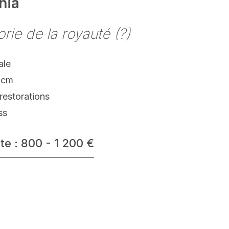
hia
orie de la royauté (?)
ale
 cm
restorations
ss
te : 800 - 1 200 €