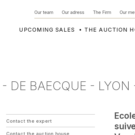
Our team
Our adress
The Firm
Our me
UPCOMING SALES
THE AUCTION 
- DE BAECQUE - LYON 
Ecol
Contact the expert
suive
Contact the auction house