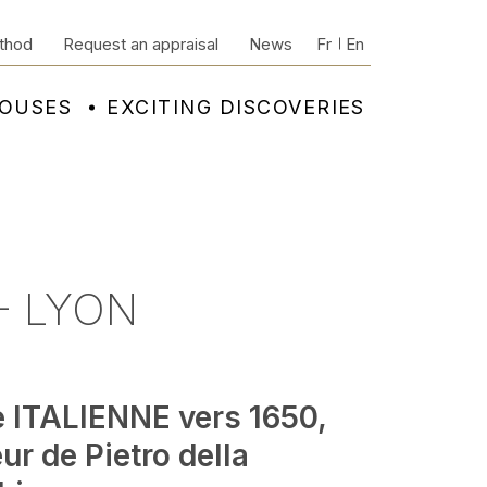
thod
Request an appraisal
News
Fr
En
HOUSES
EXCITING DISCOVERIES
- LYON
e ITALIENNE vers 1650,
ur de Pietro della