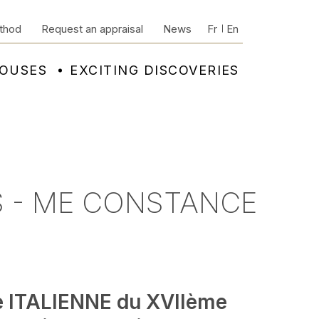
thod
Request an appraisal
News
Fr
En
HOUSES
EXCITING DISCOVERIES
S - ME CONSTANCE
e ITALIENNE du XVIIème