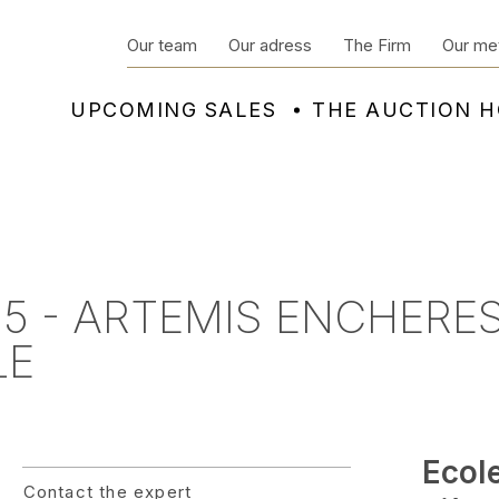
Our team
Our adress
The Firm
Our me
UPCOMING SALES
THE AUCTION 
25 - ARTEMIS ENCHERE
LE
Ecol
Contact the expert