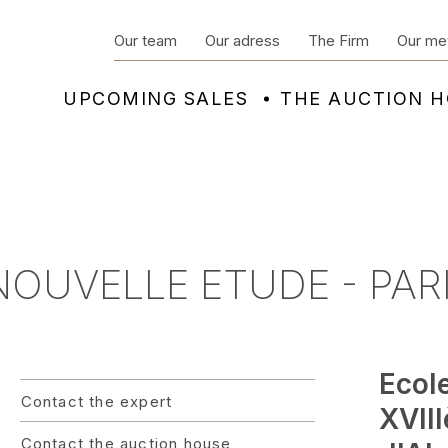
Our team
Our adress
The Firm
Our me
UPCOMING SALES
THE AUCTION 
 NOUVELLE ETUDE - PAR
Ecol
Contact the expert
XVIII
Contact the auction house