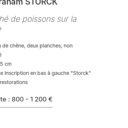
raham STORCK
é de poissons sur la
e
 de chêne, deux planches, non
é
.5 cm
e inscription en bas à gauche "Storck"
restorations
te : 800 - 1 200 €