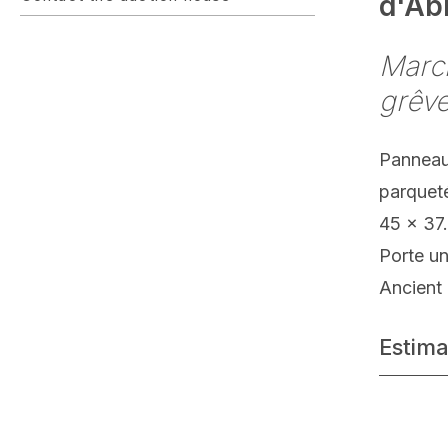
d'Ab
March
grêv
Panneau
parquet
45 x 37
Porte un
Ancient 
Estima