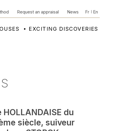
thod
Request an appraisal
News
Fr
En
HOUSES
EXCITING DISCOVERIES
IS
e HOLLANDAISE du
ème siècle, suiveur