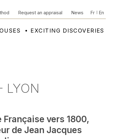
thod
Request an appraisal
News
Fr
En
HOUSES
EXCITING DISCOVERIES
- LYON
 Française vers 1800,
eur de Jean Jacques