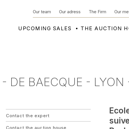
Our team
Our adress
The Firm
Our me
UPCOMING SALES
THE AUCTION 
- DE BAECQUE - LYON 
Ecole
Contact the expert
suiv
Contact the auction house