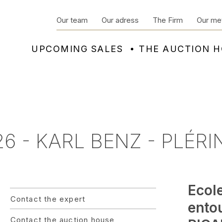
Our team
Our adress
The Firm
Our me
UPCOMING SALES
THE AUCTION 
6 - KARL BENZ - PLÉRI
Ecol
Contact the expert
ento
Contact the auction house