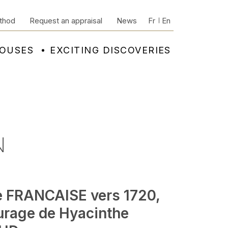
thod
Request an appraisal
News
Fr
En
HOUSES
EXCITING DISCOVERIES
N
e FRANCAISE vers 1720,
urage de Hyacinthe