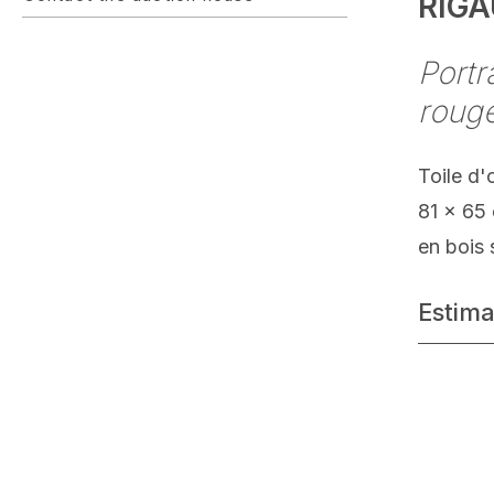
RIG
Port
roug
Toile d'
81 x 65
en bois 
Estima