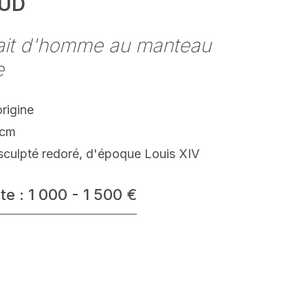
AUD
rait d'homme au manteau
e
origine
 cm
sculpté redoré, d'époque Louis XIV
te : 1 000 - 1 500 €