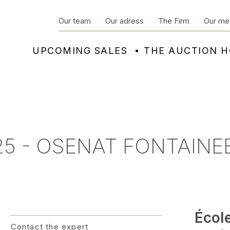
Our team
Our adress
The Firm
Our me
UPCOMING SALES
THE AUCTION 
5 - OSENAT FONTAINE
Écol
Contact the expert