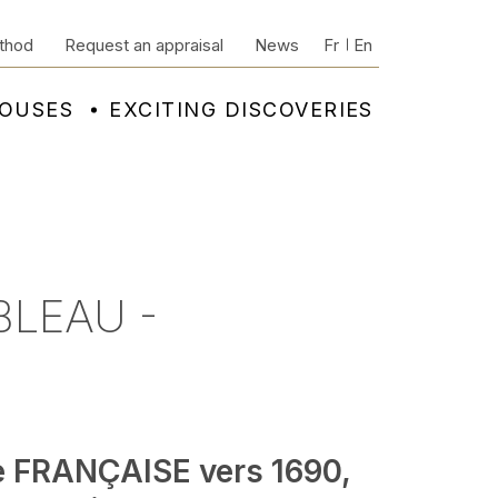
thod
Request an appraisal
News
Fr
En
HOUSES
EXCITING DISCOVERIES
BLEAU -
e FRANÇAISE vers 1690,