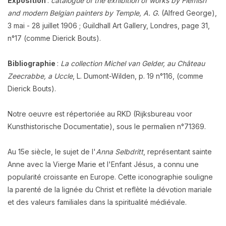
Exposition
:
catalogue of the exhibition of works by Flemish
and modern Belgian painters by Temple, A. G.
(Alfred George),
3 mai - 28 juillet 1906 ; Guildhall Art Gallery, Londres, page 31,
n°17 (comme Dierick Bouts).
Bibliographie
:
La collection Michel van Gelder, au Château
Zeecrabbe, a Uccle
, L. Dumont-Wilden, p. 19 n°116, (comme
Dierick Bouts).
Notre oeuvre est répertoriée au RKD (Rijksbureau voor
Kunsthistorische Documentatie), sous le permalien n°71369.
Au 15e siècle, le sujet de l'
Anna Selbdritt
, représentant sainte
Anne avec la Vierge Marie et l'Enfant Jésus, a connu une
popularité croissante en Europe. Cette iconographie souligne
la parenté de la lignée du Christ et reflète la dévotion mariale
et des valeurs familiales dans la spiritualité médiévale.