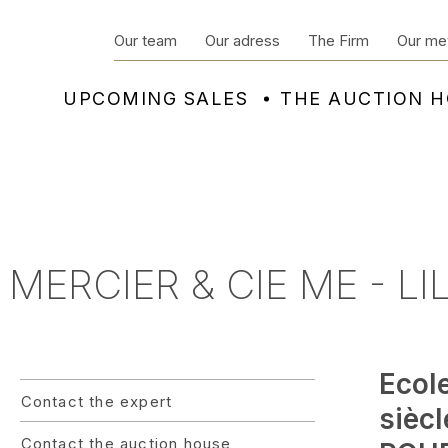
Our team
Our adress
The Firm
Our me
UPCOMING SALES
THE AUCTION 
 MERCIER & CIE ME - LI
Ecol
Contact the expert
siècl
Contact the auction house