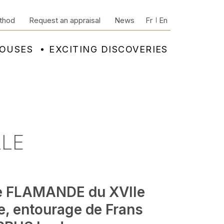
thod
Request an appraisal
News
Fr
En
HOUSES
EXCITING DISCOVERIES
LLE
e FLAMANDE du XVIIe
e, entourage de Frans