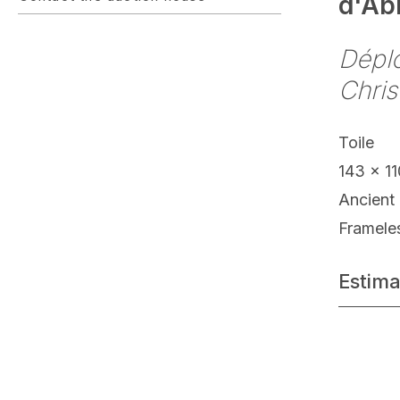
d'Ab
Déplo
Chris
Toile
143 x 1
Ancient 
Framele
Estima