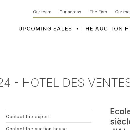
Our team
Our adress
The Firm
Our me
UPCOMING SALES
THE AUCTION 
4 - HOTEL DES VENTES
Ecol
Contact the expert
siècl
Contact the auction house