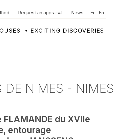
thod
Request an appraisal
News
Fr
En
HOUSES
EXCITING DISCOVERIES
 DE NIMES - NIMES
e FLAMANDE du XVIIe
e, entourage