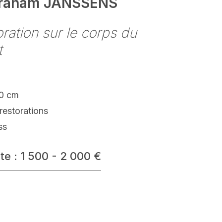
raham JANSSENS
ration sur le corps du
t
10 cm
restorations
ss
te : 1 500 - 2 000 €