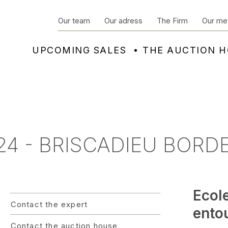
Our team
Our adress
The Firm
Our me
UPCOMING SALES
THE AUCTION 
24 - BRISCADIEU BORD
Ecol
Contact the expert
ento
Contact the auction house