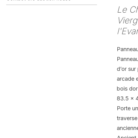
Le Ch
Vierg
l'Eva
Panneau 
Panneau 
d’or sur
arcade e
bois do
83.5 x 
Porte un
traverse
ancienne
Ancient 