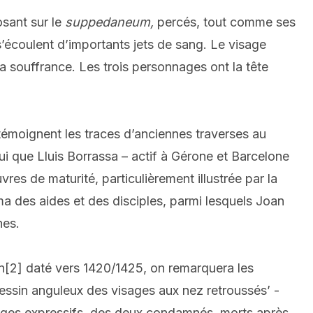
osant sur le
suppedaneum,
percés, tout comme ses
 s’écoulent d’importants jets de sang. Le visage
la souffrance. Les trois personnages ont la tête
témoignent les traces d’anciennes traverses au
lui que Lluis Borrassa – actif à Gérone et Barcelone
es de maturité, particulièrement illustrée par la
rma des aides et des disciples, parmi lesquels Joan
hes.
n
[2]
daté vers 1420/1425, on remarquera les
 dessin anguleux des visages aux nez retroussés’ -
isages expressifs des deux condamnés, morts après