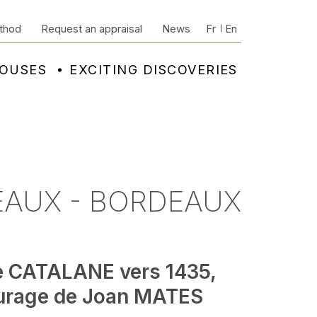
thod
Request an appraisal
News
Fr
En
HOUSES
EXCITING DISCOVERIES
EAUX - BORDEAUX
e CATALANE vers 1435,
urage de Joan MATES