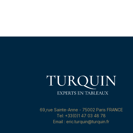
69,rue Sainte-Anne - 75002 Paris FRANCE
Tel: +33(0)1 47 03 48 78
Email : eric.turquin@turquin.fr