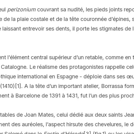
seul
perizonium
couvrant sa nudité, les pieds joints rep
ue de la plaie costale et de la tête couronnée d’épines,
laissant entrevoir ses dents, il porte les stigmates de 
nt l’élément central supérieur d’un retable, comme en 
de Catalogne. Le réalisme des protagonistes rappelle ce
thique international en Espagne - déploie dans ses œuvr
(1410)
[1]
. A la tête d’un important atelier, Borrassa fo
ment à Barcelone de 1391 à 1431, fut l’un des plus proc
tables de Joan Mates, celui dédié aux deux saints Jea
ment des auréoles, l’aspect hirsute des chevelures, le
par Salomé dans le
Festin d’Hérode
[3]
(fig.1) ou les v