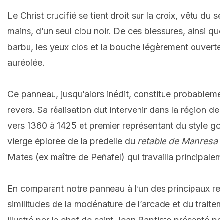
Le Christ crucifié se tient droit sur la croix, vêtu du 
mains, d’un seul clou noir. De ces blessures, ainsi q
barbu, les yeux clos et la bouche légèrement ouverte 
auréolée.
Ce panneau, jusqu’alors inédit, constitue probableme
revers. Sa réalisation dut intervenir dans la région 
vers 1360 à 1425 et premier représentant du style go
vierge éplorée de la prédelle du
retable de Manresa
Mates (ex maître de Peñafel) qui travailla principale
En comparant notre panneau à l’un des principaux re
similitudes de la modénature de l’arcade et du traite
illustré par le chef de saint Jean Baptiste présenté 