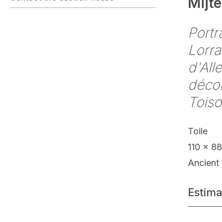
Mijt
Portr
Lorra
d'All
décor
Toiso
Toile
110 x 8
Ancient 
Estima