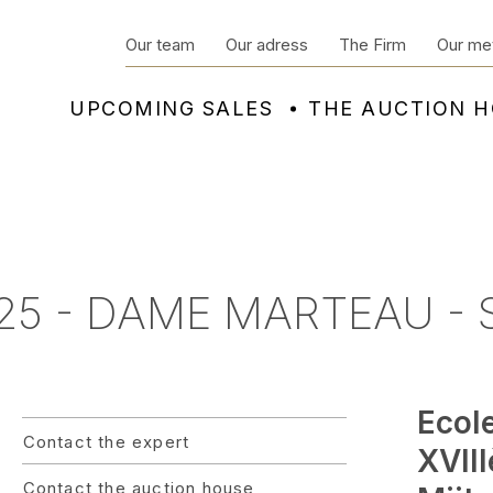
Our team
Our adress
The Firm
Our me
UPCOMING SALES
THE AUCTION 
25 - DAME MARTEAU -
Ecol
Contact the expert
XVIII
Contact the auction house