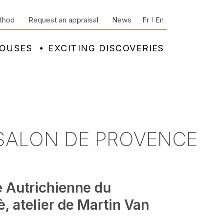
thod
Request an appraisal
News
Fr
En
HOUSES
EXCITING DISCOVERIES
 SALON DE PROVENCE
e Autrichienne du
è, atelier de Martin Van