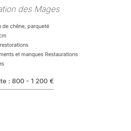
ation des Mages
 de chêne, parqueté
 cm
restorations
ments et manques Restaurations
es
te : 800 - 1 200 €