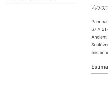
Ador
Panneau
67 x 51
Ancient 
Soulève
ancienn
Estima