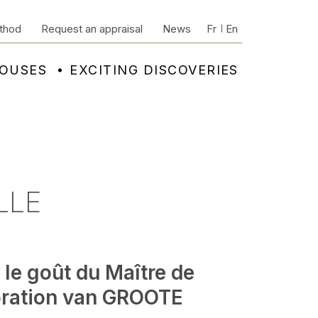
thod
Request an appraisal
News
Fr
En
HOUSES
EXCITING DISCOVERIES
LLE
le goût du Maître de
oration van GROOTE