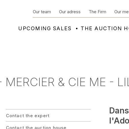
Our team
Our adress
The Firm
Our me
UPCOMING SALES
THE AUCTION 
 MERCIER & CIE ME - LI
Dans 
Contact the expert
l'Ad
Contact the auction house