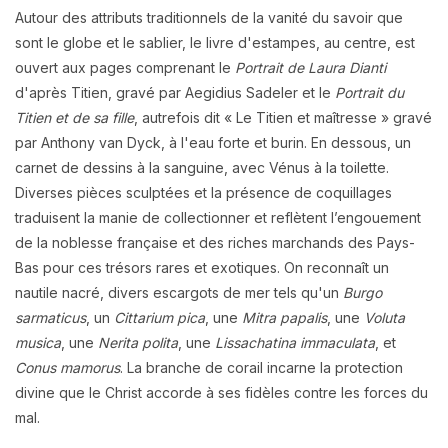
Autour des attributs traditionnels de la vanité du savoir que
sont le globe et le sablier, le livre d'estampes, au centre, est
ouvert aux pages comprenant le
Portrait de Laura Dianti
d'après Titien, gravé par Aegidius Sadeler et le
Portrait du
Titien et de sa fille
, autrefois dit « Le Titien et maîtresse » gravé
par Anthony van Dyck, à l'eau forte et burin. En dessous, un
carnet de dessins à la sanguine, avec Vénus à la toilette.
Diverses pièces sculptées et la présence de coquillages
traduisent la manie de collectionner et reflètent l’engouement
de la noblesse française et des riches marchands des Pays-
Bas pour ces trésors rares et exotiques. On reconnaît un
nautile nacré, divers escargots de mer tels qu'un
Burgo
sarmaticus
, un
Cittarium pica
, une
Mitra papalis
, une
Voluta
musica
, une
Nerita polita
, une
Lissachatina immaculata
, et
Conus mamorus
. La branche de corail incarne la protection
divine que le Christ accorde à ses fidèles contre les forces du
mal.