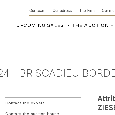
Our team
Our adress
The Firm
Our me
UPCOMING SALES
THE AUCTION 
24 - BRISCADIEU BORD
Attr
Contact the expert
ZIESE
Contact the auction house