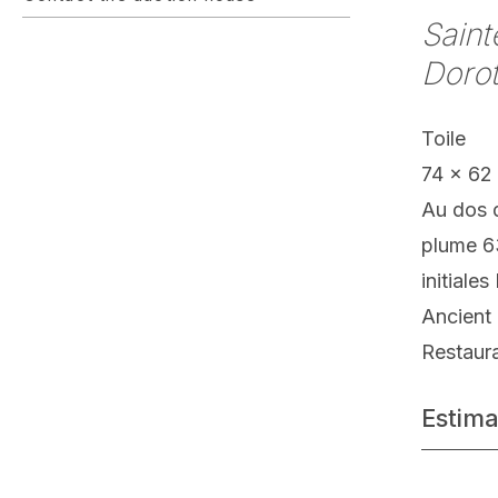
Saint
Doro
Toile
74 x 62
Au dos d
plume 63
initiale
Ancient 
Restaur
Estima