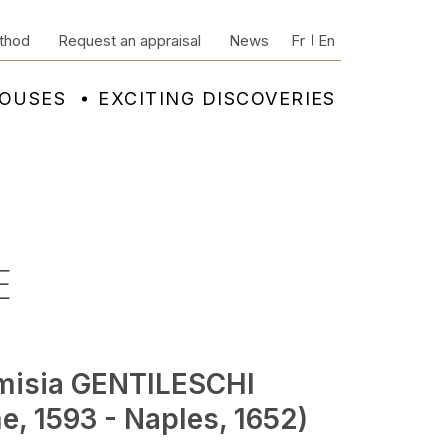
thod
Request an appraisal
News
Fr
En
HOUSES
EXCITING DISCOVERIES
E
misia GENTILESCHI
e, 1593 - Naples, 1652)