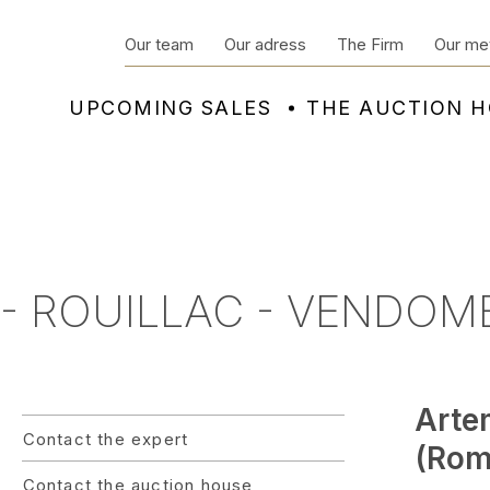
Our team
Our adress
The Firm
Our me
UPCOMING SALES
THE AUCTION 
 - ROUILLAC - VENDOM
Arte
Contact the expert
(Rom
Contact the auction house