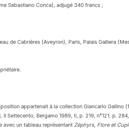
mme Sebastiano Conca), adjugé 340 francs ;
teau de Cabrières (Aveyron), Paris, Palais Galliera (M
priétaire.
sition appartenait à la collection Giancarlo Gallino (
i, Il Settecento, Bergamo 1989, II, p. 219, n°121; p. 284
re avec un tableau représentant
Zéphyrs, Flore et Cup