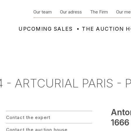
Our team
Our adress
The Firm
Our me
UPCOMING SALES
THE AUCTION 
- ARTCURIAL PARIS - 
Anto
Contact the expert
1666 
Contact the auction house