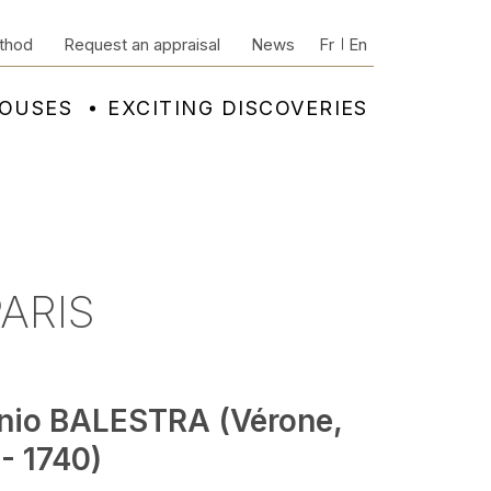
thod
Request an appraisal
News
Fr
En
HOUSES
EXCITING DISCOVERIES
PARIS
nio BALESTRA (Vérone,
- 1740)