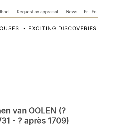
thod
Request an appraisal
News
Fr
En
HOUSES
EXCITING DISCOVERIES
aen van OOLEN (?
31 - ? après 1709)