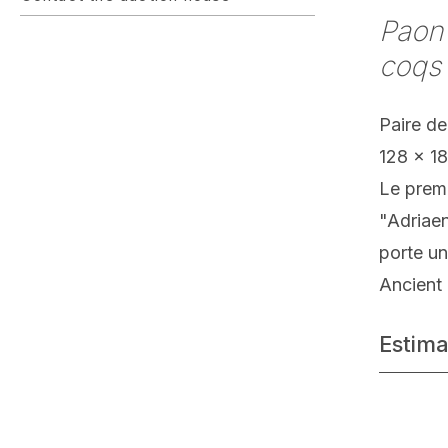
Paon 
coqs
Paire de
128 x 1
Le premi
"Adriaen
porte un
Ancient 
Estima