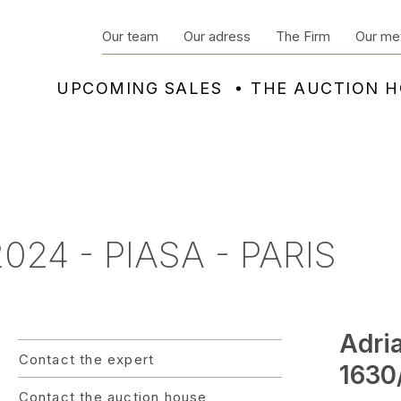
Our team
Our adress
The Firm
Our me
UPCOMING SALES
THE AUCTION 
24 - PIASA - PARIS
Adri
Contact the expert
1630/
Contact the auction house