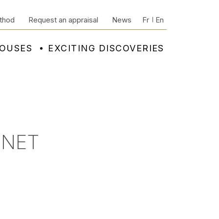
thod
Request an appraisal
News
Fr
En
HOUSES
EXCITING DISCOVERIES
INET